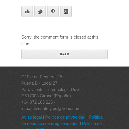
Sorry, the comment form is closed at this
time.
BACK
C/ Pic de Peguera, 15
Puerta B - Local 27
Parc Científic i Tecnològic UdG
ES17003 Girona (España)
+34 972 183 225 -
info.activesafety.es@troax.com
Aviso legal
I
Política de privacidad
I
Política
de denuncia de irregularidades
I
Política de