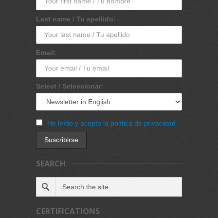
Last name / Tu apellido:
Email:
Select / Seleccionar:
He leído y acepto la política de privacidad
SEARCH
CERTIFICATIONS