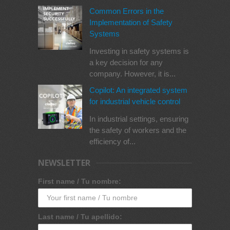
Common Errors in the
Implementation of Safety
Systems
Investing in safety systems is
a key decision for any
company. However, it is...
Copilot: An integrated system
for industrial vehicle control
In industrial settings, ensuring
the safety of workers and the
efficiency of...
NEWSLETTER
First name / Tu nombre:
Last name / Tu apellido: