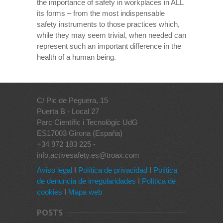
the importance of safety in workplaces in ALL
its forms – from the most indispensable
safety instruments to those practices which,
while they may seem trivial, when needed can
represent such an important difference in the
health of a human being.
C/ Pic de Peguera, 15
Puerta B - Local 27
Parc Científic i Tecnològic UdG
ES17003 Girona (España)
+34 972 183 225 -
info.activesafety.es@troax.com
Aviso legal
I
Política de privacidad
I
Política
de denuncia de irregularidades
I
Política de
cookies
I
Mapa web
POSTS